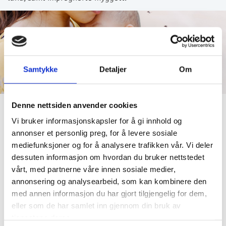
Samtykke
Detaljer
Om
Denne nettsiden anvender cookies
Vi bruker informasjonskapsler for å gi innhold og
Priser
annonser et personlig preg, for å levere sosiale
mediefunksjoner og for å analysere trafikken vår. Vi deler
Vaksine mot chikungunya
dessuten informasjon om hvordan du bruker nettstedet
vårt, med partnerne våre innen sosiale medier,
annonsering og analysearbeid, som kan kombinere den
Vaksine mot chukungunya/
med annen informasjon du har gjort tilgjengelig for dem,
2120, -
Vimkunya
eller som de har samlet inn gjennom din bruk av
tjenestene deres.